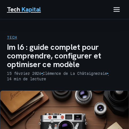
Tech
Kapital
IMMOBILIER
TECH
FINANCE
Im l6 : guide complet pour
comprendre, configurer et
BUSINESS
optimiser ce modèle
MARKETING
15 février 2026
Clémence de La Châtaigneraie
·
·
14 min de lecture
TECH