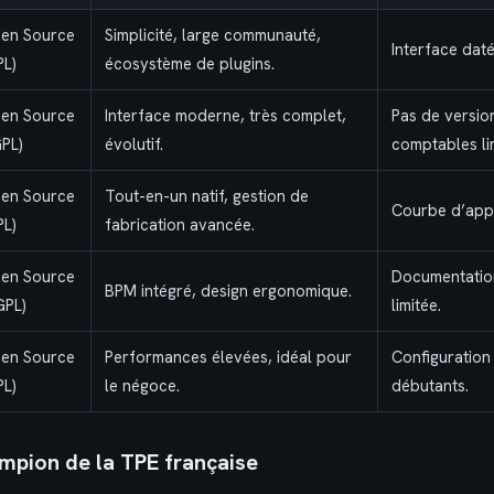
en Source
Simplicité, large communauté,
Interface dat
PL)
écosystème de plugins.
en Source
Interface moderne, très complet,
Pas de versio
GPL)
évolutif.
comptables lim
en Source
Tout-en-un natif, gestion de
Courbe d’appr
PL)
fabrication avancée.
en Source
Documentatio
BPM intégré, design ergonomique.
GPL)
limitée.
en Source
Performances élevées, idéal pour
Configuration
PL)
le négoce.
débutants.
ampion de la TPE française