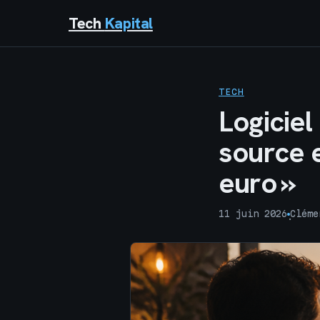
Tech
Kapital
TECH
Logiciel
source e
euro »
11 juin 2026
Cléme
·