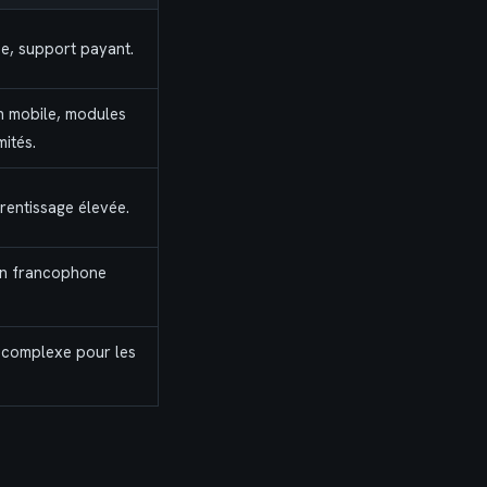
ée, support payant.
n mobile, modules
ités.
entissage élevée.
n francophone
 complexe pour les