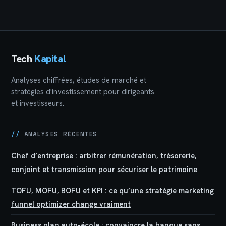
bancaires avant fin
enfants au profit
mars
du conjoint ?
Tech
Kapital
Analyses chiffrées, études de marché et
stratégies d'investissement pour dirigeants
et investisseurs.
//
ANALYSES RÉCENTES
Chef d’entreprise : arbitrer rémunération, trésorerie,
conjoint et transmission pour sécuriser le patrimoine
TOFU, MOFU, BOFU et KPI : ce qu’une stratégie marketing
funnel optimizer change vraiment
Business plan auto-école : convaincre la banque sans