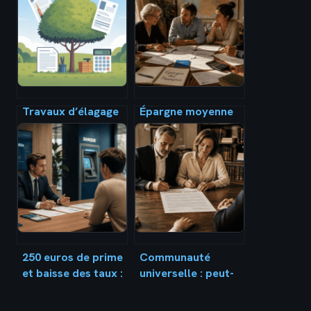
Travaux d’élagage
Épargne moyenne
déductibles des
en France : 7 306 €
impôts 2023 : ce
par an et les 4
qu’il faut vraiment
facteurs qui
savoir
creusent les écarts
250 euros de prime
Communauté
et baisse des taux :
universelle : peut-
comment optimiser
on réellement
vos finances
déshériter ses