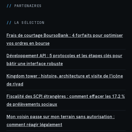
//
PARTENAIRES
//
LA SÉLECTION
Frais de courtage BoursoBank : 4 forfaits pour optimiser
vos ordres en bourse
Développement API : 5 protocoles et les étapes clés pour
bâtir une interface robuste
Kingdom tower : histoire, architecture et visite de l’icône
de riyad
Fiscalité des SCPI étrangères : comment effacer les 17,2 %
de prélèvements sociaux
Mon voisin passe sur mon terrain sans autorisation :
comment réagir légalement