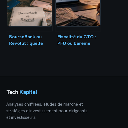
pour sécuriser
votre épargne
BoursoBank ou
Fiscalité du CTO :
Revolut : quelle
PFU ou barème
banque choisir
progressif,
pour vos besoins
comment optimiser
réels ?
vos gains ?
Tech
Kapital
Analyses chiffrées, études de marché et
stratégies d'investissement pour dirigeants
et investisseurs.