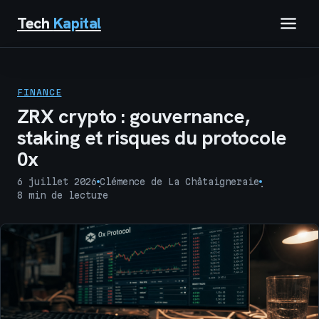
Tech
Kapital
IMMOBILIER
FINANCE
FINANCE
ZRX crypto : gouvernance,
staking et risques du protocole
BUSINESS
0x
MARKETING
6 juillet 2026
Clémence de La Châtaigneraie
·
·
8 min de lecture
TECH