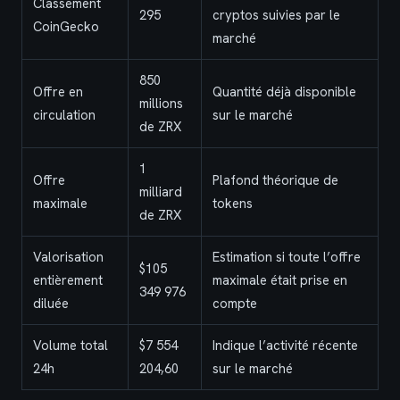
Classement
295
cryptos suivies par le
CoinGecko
marché
850
Offre en
Quantité déjà disponible
millions
circulation
sur le marché
de ZRX
1
Offre
Plafond théorique de
milliard
maximale
tokens
de ZRX
Valorisation
Estimation si toute l’offre
$105
entièrement
maximale était prise en
349 976
diluée
compte
Volume total
$7 554
Indique l’activité récente
24h
204,60
sur le marché