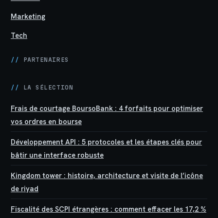
Marketing
Tech
//
PARTENAIRES
//
LA SÉLECTION
Frais de courtage BoursoBank : 4 forfaits pour optimiser
vos ordres en bourse
Développement API : 5 protocoles et les étapes clés pour
bâtir une interface robuste
Kingdom tower : histoire, architecture et visite de l’icône
de riyad
Fiscalité des SCPI étrangères : comment effacer les 17,2 %