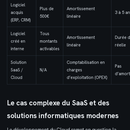
Logiciel
Plus de
Amortissement
acquis
3 à 5 a
500€
linéaire
(ERP, CRM)
Logiciel
Tous
Amortissement
Durée d
créé en
montants
linéaire
réelle
interne
activables
Solution
Comptabilisation en
Pas
SaaS /
N/A
charges
d’amort
Cloud
d’exploitation (OPEX)
Le cas complexe du SaaS et des
solutions informatiques modernes
Le développement du Cloud remet en question la