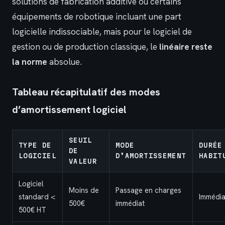
solutions de fabrication additive ou certains
équipements de robotique incluant une part
logicielle indissociable, mais pour le logiciel de
gestion ou de production classique, le
linéaire reste
la norme
absolue.
Tableau récapitulatif des modes
d’amortissement logiciel
SEUIL
TYPE DE
MODE
DURÉE
DE
LOGICIEL
D’AMORTISSEMENT
HABIT
VALEUR
Logiciel
Moins de
Passage en charges
standard <
Immédia
500€
immédiat
500€ HT