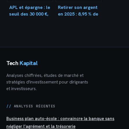
APL et épargne : le
Retirer son argent
seuil des 30 000 €,
en 2025 : 8,95 % de
les placements à
frais bancaires en
déclarer et les
plus et 3 stratégies
risques pour vos
pour sécuriser
droits
votre épargne
Tech
Kapital
Analyses chiffrées, études de marché et
stratégies d'investissement pour dirigeants
et investisseurs.
//
ANALYSES RÉCENTES
Business plan auto-école : convaincre la banque sans
négliger l’agrément et la trésorerie