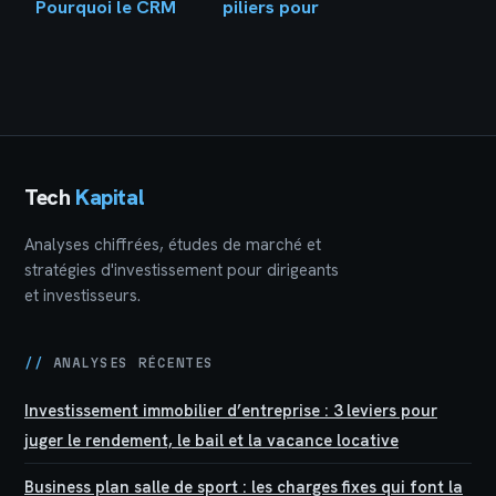
Pourquoi le CRM
piliers pour
leader mondial
transformer votre
transforme la
stratégie en réalité
gestion de vos
données
Tech
Kapital
Analyses chiffrées, études de marché et
stratégies d'investissement pour dirigeants
et investisseurs.
//
ANALYSES RÉCENTES
Investissement immobilier d’entreprise : 3 leviers pour
juger le rendement, le bail et la vacance locative
Business plan salle de sport : les charges fixes qui font la