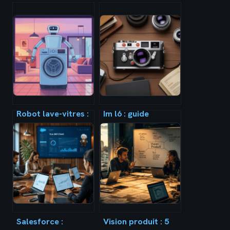
Robot lave-vitres :
Im l6 : guide
avis et guide pour
complet pour
bien choisir en 2026
comprendre,
configurer et
optimiser ce
modèle
Salesforce :
Vision produit : 5