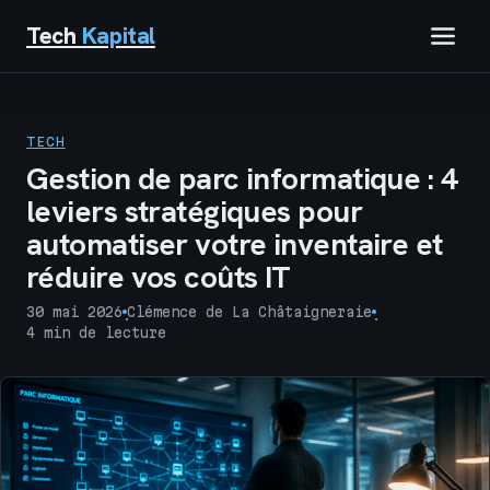
Tech
Kapital
IMMOBILIER
TECH
FINANCE
Gestion de parc informatique : 4
leviers stratégiques pour
BUSINESS
automatiser votre inventaire et
réduire vos coûts IT
MARKETING
30 mai 2026
Clémence de La Châtaigneraie
·
·
TECH
4 min de lecture