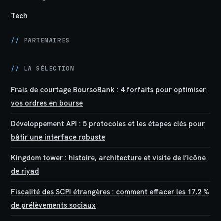
Tech
//
PARTENAIRES
//
LA SÉLECTION
Frais de courtage BoursoBank : 4 forfaits pour optimiser
vos ordres en bourse
Développement API : 5 protocoles et les étapes clés pour
bâtir une interface robuste
Kingdom tower : histoire, architecture et visite de l’icône
de riyad
Fiscalité des SCPI étrangères : comment effacer les 17,2 %
de prélèvements sociaux