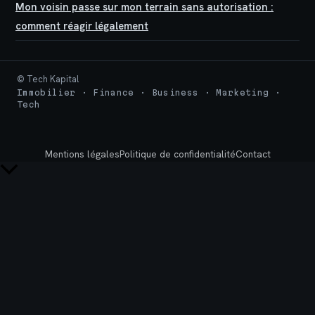
Mon voisin passe sur mon terrain sans autorisation :
comment réagir légalement
© Tech Kapital
Immobilier · Finance · Business · Marketing ·
Tech
Mentions légales
Politique de confidentialité
Contact
Retour
en
haut