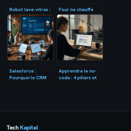
Robot lave-vitres :
Four ne chauffe
avis et guide pour
plus mais ventile :
bien choisir en 2026
causes, solutions et
réparations
possibles
Salesforce :
Apprendre le no-
Pourquoi le CRM
code : 4 piliers et
leader mondial
outils
transforme la
indispensables
gestion de vos
pour créer sans
données
coder
Tech
Kapital