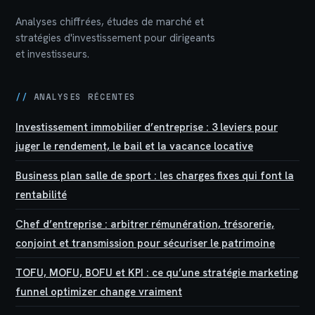
Analyses chiffrées, études de marché et
stratégies d'investissement pour dirigeants
et investisseurs.
//
ANALYSES RÉCENTES
Investissement immobilier d’entreprise : 3 leviers pour
juger le rendement, le bail et la vacance locative
Business plan salle de sport : les charges fixes qui font la
rentabilité
Chef d’entreprise : arbitrer rémunération, trésorerie,
conjoint et transmission pour sécuriser le patrimoine
TOFU, MOFU, BOFU et KPI : ce qu’une stratégie marketing
funnel optimizer change vraiment