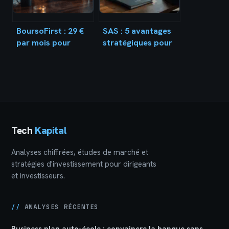
BoursoFirst : 29 €
SAS : 5 avantages
par mois pour
stratégiques pour
accéder aux
piloter votre
placements des
croissance
institutionnels
Tech
Kapital
Analyses chiffrées, études de marché et
stratégies d'investissement pour dirigeants
et investisseurs.
//
ANALYSES RÉCENTES
Business plan auto-école : convaincre la banque sans