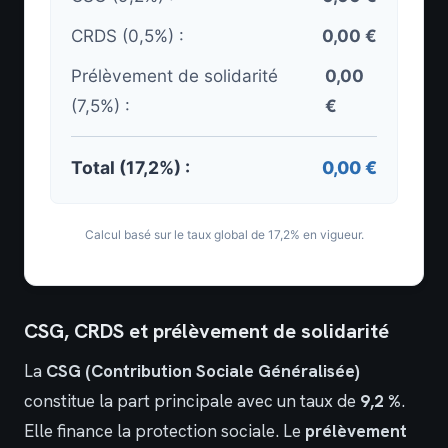
CRDS (0,5%) :
0,00 €
Prélèvement de solidarité
0,00
(7,5%) :
€
Total (17,2%) :
0,00 €
Calcul basé sur le taux global de 17,2% en vigueur.
CSG, CRDS et prélèvement de solidarité
La
CSG (Contribution Sociale Généralisée)
constitue la part principale avec un taux de
9,2 %
.
Elle finance la protection sociale. Le
prélèvement