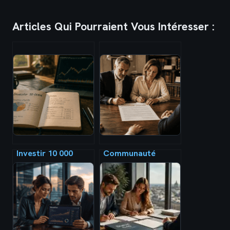
Articles Qui Pourraient Vous Intéresser :
Investir 10 000
Communauté
euros : 3 stratégies
universelle : peut-
concrètes pour
on réellement
faire fructifier
déshériter ses
votre capital
enfants au profit
du conjoint ?