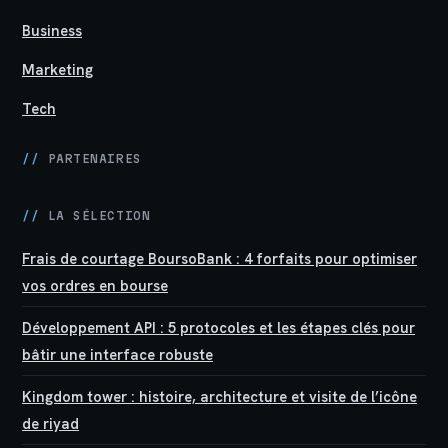
Business
Marketing
Tech
//
PARTENAIRES
//
LA SÉLECTION
Frais de courtage BoursoBank : 4 forfaits pour optimiser
vos ordres en bourse
Développement API : 5 protocoles et les étapes clés pour
bâtir une interface robuste
Kingdom tower : histoire, architecture et visite de l’icône
de riyad