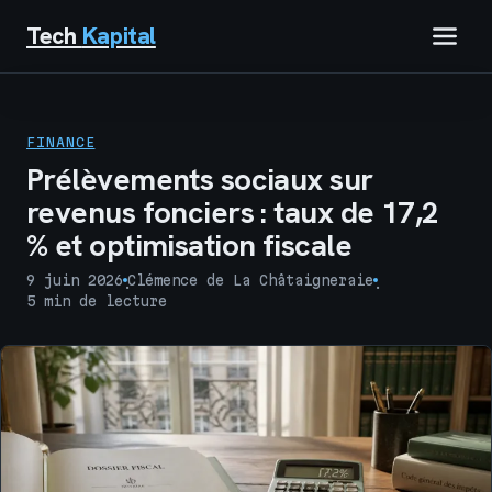
Tech
Kapital
IMMOBILIER
FINANCE
FINANCE
Prélèvements sociaux sur
revenus fonciers : taux de 17,2
BUSINESS
% et optimisation fiscale
MARKETING
9 juin 2026
Clémence de La Châtaigneraie
·
·
5 min de lecture
TECH